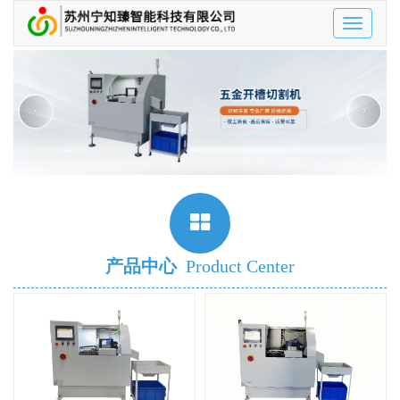
Toggle
navigatio
‹
›
产品中心
Product Center