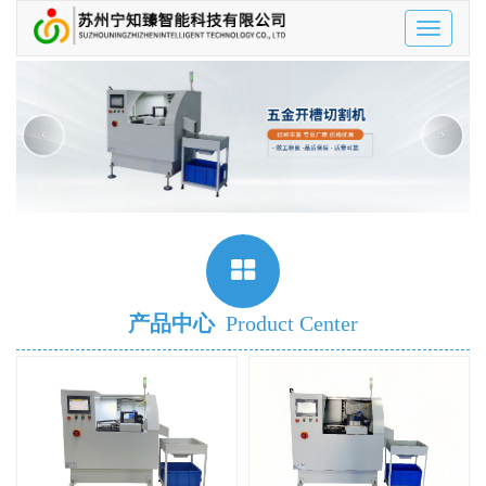
Toggle
navigatio
‹
›
产品中心
Product Center